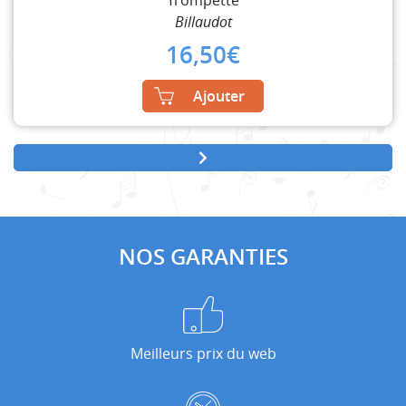
Billaudot
16,50
€
Ajouter
NOS GARANTIES
Meilleurs prix du web