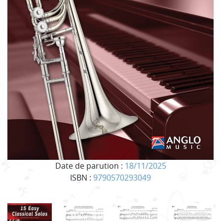
Date de parution :
18/11/2025
ISBN :
9790570293049