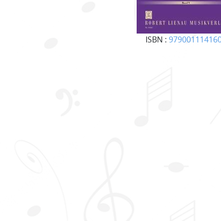
ISBN :
97900111416