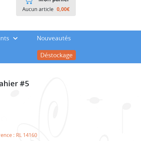
Aucun article
0,00
€
ents
Nouveautés
Déstockage
ahier #5
rence :
RL 14160