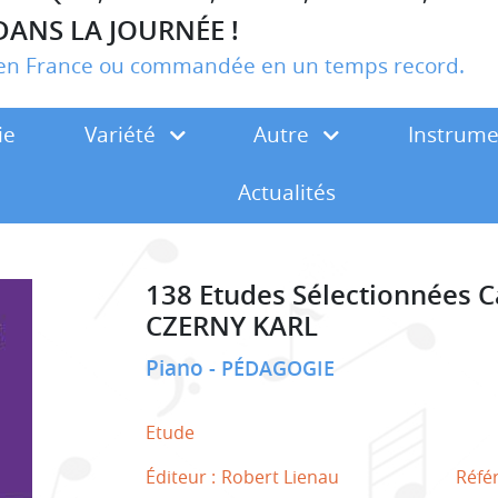
DANS LA JOURNÉE !
r en France ou commandée en un temps record.
ie
Variété
Autre
Instrum
Actualités
138 Etudes Sélectionnées C
CZERNY KARL
Piano
PÉDAGOGIE
Etude
Éditeur :
Robert Lienau
Réfé