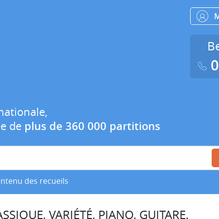
Be
0
nationale,
ue de
plus de 360 000 partitions
ontenu des recueils
SSIQUE, VARIÉTÉ, PIANO, GUITARE,