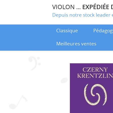
VIOLON ...
EXPÉDIÉE 
Depuis notre stock leade
Classique
Pédagog
Meilleures ventes