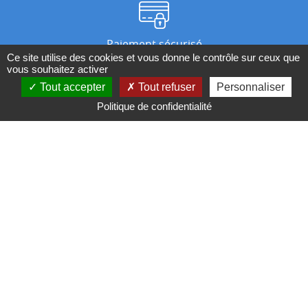
Paiement sécurisé
Ce site utilise des cookies et vous donne le contrôle sur ceux que
vous souhaitez activer
Tout accepter
Tout refuser
Personnaliser
Nos magasins
Politique de confidentialité
Qui sommes-nous ?
BESOIN D'UN CONSEIL ?
Contactez-nous au 04 95 082 082 ou par
mail
Conditions générales de ventes
Mentions légales
Politique de confidentialité