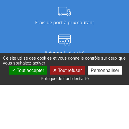
Frais de port à prix coûtant
Paiement sécurisé
Ce site utilise des cookies et vous donne le contrôle sur ceux que
vous souhaitez activer
Tout accepter
Tout refuser
Personnaliser
Nos magasins
Politique de confidentialité
Qui sommes-nous ?
BESOIN D'UN CONSEIL ?
Contactez-nous au 04 95 082 082 ou par
mail