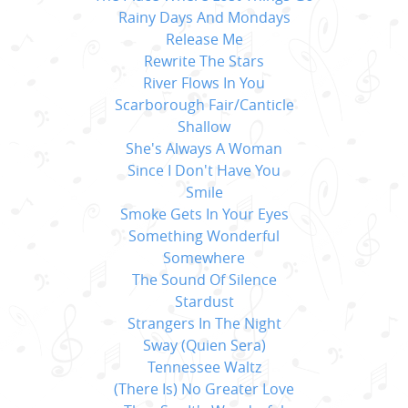
Rainy Days And Mondays
Release Me
Rewrite The Stars
River Flows In You
Scarborough Fair/Canticle
Shallow
She's Always A Woman
Since I Don't Have You
Smile
Smoke Gets In Your Eyes
Something Wonderful
Somewhere
The Sound Of Silence
Stardust
Strangers In The Night
Sway (Quien Sera)
Tennessee Waltz
(There Is) No Greater Love