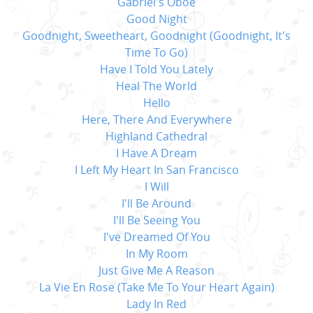
Gabriel's Oboe
Good Night
Goodnight, Sweetheart, Goodnight (Goodnight, It's
Time To Go)
Have I Told You Lately
Heal The World
Hello
Here, There And Everywhere
Highland Cathedral
I Have A Dream
I Left My Heart In San Francisco
I Will
I'll Be Around
I'll Be Seeing You
I've Dreamed Of You
In My Room
Just Give Me A Reason
La Vie En Rose (Take Me To Your Heart Again)
Lady In Red