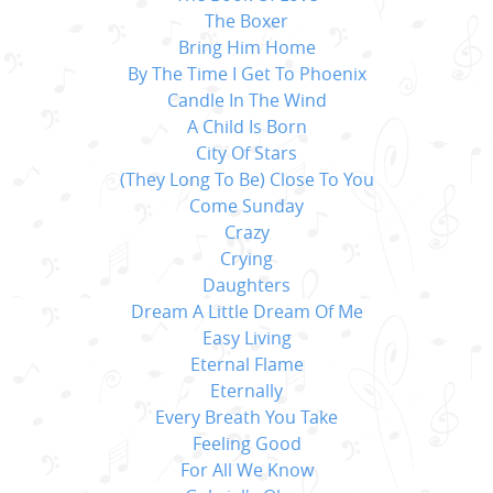
The Boxer
Bring Him Home
By The Time I Get To Phoenix
Candle In The Wind
A Child Is Born
City Of Stars
(They Long To Be) Close To You
Come Sunday
Crazy
Crying
Daughters
Dream A Little Dream Of Me
Easy Living
Eternal Flame
Eternally
Every Breath You Take
Feeling Good
For All We Know