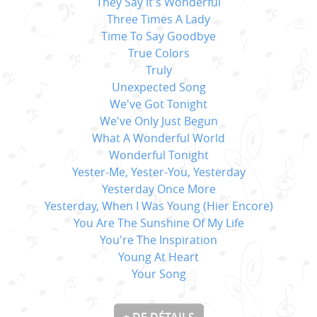
They Say It's Wonderful
Three Times A Lady
Time To Say Goodbye
True Colors
Truly
Unexpected Song
We've Got Tonight
We've Only Just Begun
What A Wonderful World
Wonderful Tonight
Yester-Me, Yester-You, Yesterday
Yesterday Once More
Yesterday, When I Was Young (Hier Encore)
You Are The Sunshine Of My Life
You're The Inspiration
Young At Heart
Your Song
+ DE DÉTAILS