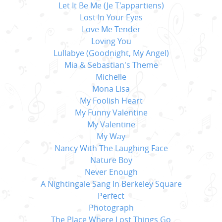
Let It Be Me (Je T'appartiens)
Lost In Your Eyes
Love Me Tender
Loving You
Lullabye (Goodnight, My Angel)
Mia & Sebastian's Theme
Michelle
Mona Lisa
My Foolish Heart
My Funny Valentine
My Valentine
My Way
Nancy With The Laughing Face
Nature Boy
Never Enough
A Nightingale Sang In Berkeley Square
Perfect
Photograph
The Place Where Lost Things Go