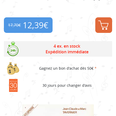
12,39
€
17,70
€
Original
Current
price
price
4 ex. en stock
Expédition immédiate
was:
is:
17,70€.
12,39€.
Gagnez un bon d'achat dès 50€
*
30 jours pour changer d'avis