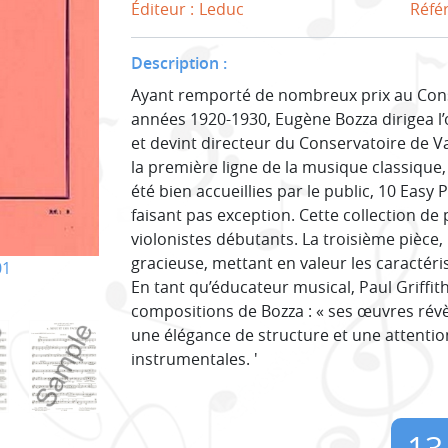
Éditeur :
Leduc
Réfé
Description :
Ayant remporté de nombreux prix au Cons
années 1920-1930, Eugène Bozza dirigea l
et devint directeur du Conservatoire de V
la première ligne de la musique classique
été bien accueillies par le public, 10 Easy
faisant pas exception. Cette collection de
violonistes débutants. La troisième pièce,
gracieuse, mettant en valeur les caractér
01
En tant qu’éducateur musical, Paul Griffit
compositions de Bozza : « ses œuvres révè
une élégance de structure et une attentio
instrumentales. '
13