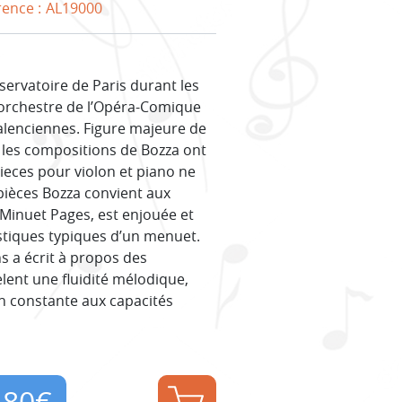
rence :
AL19000
ervatoire de Paris durant les
’orchestre de l’Opéra-Comique
alenciennes. Figure majeure de
, les compositions de Bozza ont
 Pieces pour violon et piano ne
 pièces Bozza convient aux
 Minuet Pages, est enjouée et
istiques typiques d’un menuet.
hs a écrit à propos des
lent une fluidité mélodique,
n constante aux capacités
,80
€