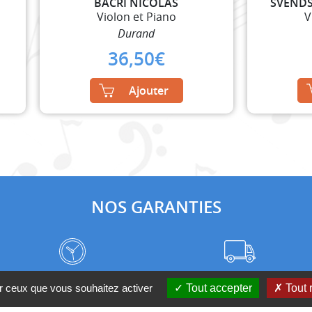
BACRI NICOLAS
SVENDS
Violon et Piano
V
Durand
36,50
€
Ajouter
NOS GARANTIES
Frais de port à prix coûtant
Meilleurs délais du web
ur ceux que vous souhaitez activer
Tout accepter
Tout 