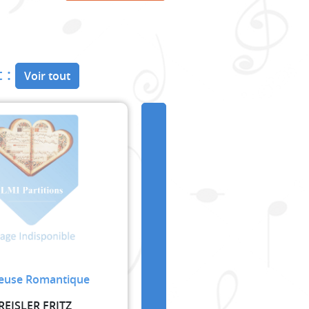
 :
Voir tout
euse Romantique
REISLER FRITZ