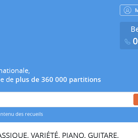
Be
0
nationale,
ue de
plus de 360 000 partitions
ontenu des recueils
SSIQUE, VARIÉTÉ, PIANO, GUITARE,