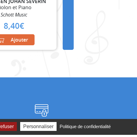
EN JOHAN SEVERIN
iolon et Piano
Schott Music
8,40
€
Ajouter
Paiement sécurisé
refuser
Personnaliser
Politique de confidentialité