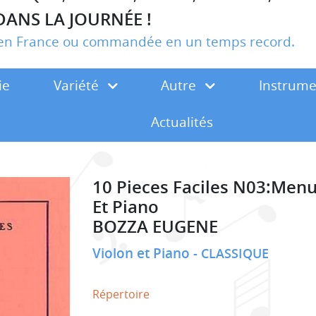
DANS LA JOURNÉE !
r en France ou commandée en un temps record.
ie
Variété
Autre
Instrum
Actualités
10 Pieces Faciles N03:Menu
Et Piano
BOZZA EUGENE
Violon et Piano
CLASSIQUE
Répertoire