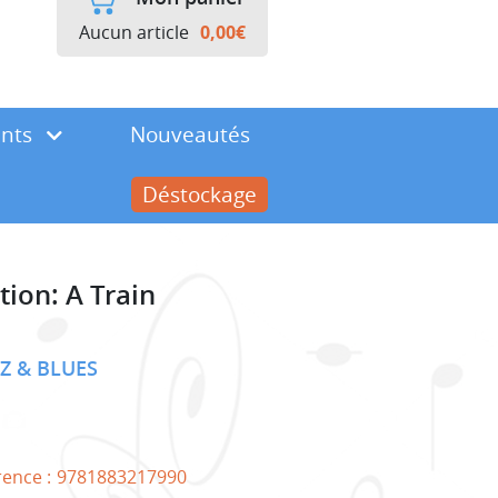
Aucun article
0,00
€
ents
Nouveautés
Déstockage
ion: A Train
ZZ & BLUES
rence :
9781883217990