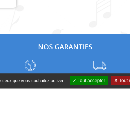
NOS GARANTIES
Frais de port à prix coûtant
Meilleurs délais du web
ur ceux que vous souhaitez activer
Tout accepter
Tout 
Nos magasins
Qui sommes-nous ?
 D'UN CONSEIL ?
Contactez-nous au 04 95 082 08