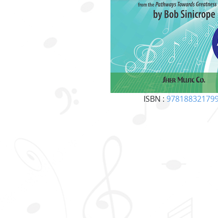
ISBN :
97818832179