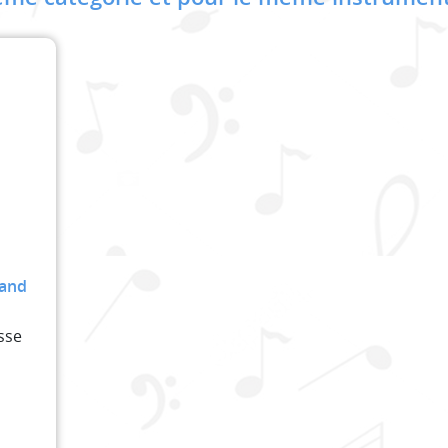
Band
sse