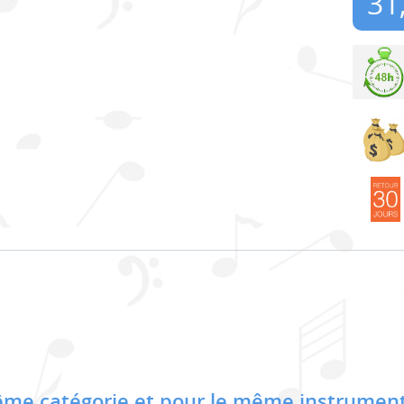
31
me catégorie et pour le même instrument