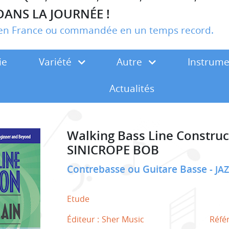
DANS LA JOURNÉE !
r en France ou commandée en un temps record.
ie
Variété
Autre
Instrum
Actualités
Walking Bass Line Construct
SINICROPE BOB
Contrebasse ou Guitare Basse
JA
Etude
Éditeur :
Sher Music
Réfé