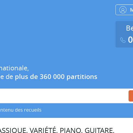
Be
0
nationale,
ue de
plus de 360 000 partitions
ontenu des recueils
SSIQUE, VARIÉTÉ, PIANO, GUITARE,