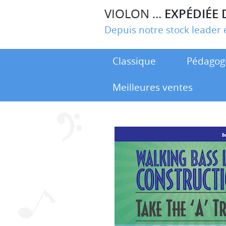
VIOLON ...
EXPÉDIÉE 
Depuis notre stock leade
Classique
Pédagog
Meilleures ventes