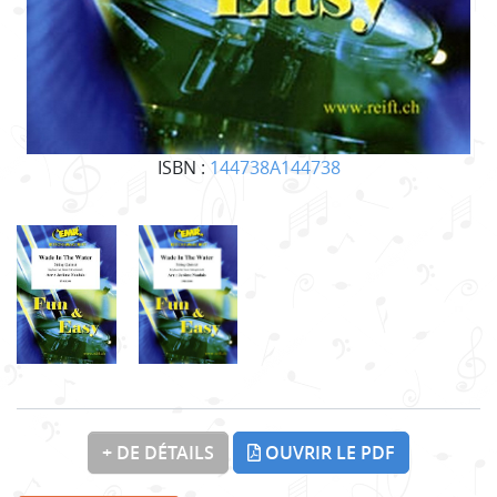
ISBN :
144738A144738
+ DE DÉTAILS
OUVRIR LE PDF