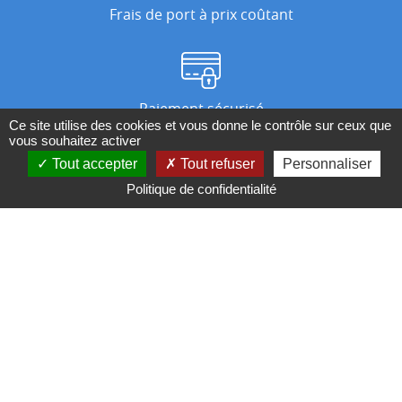
Frais de port à prix coûtant
Paiement sécurisé
Ce site utilise des cookies et vous donne le contrôle sur ceux que
vous souhaitez activer
Tout accepter
Tout refuser
Personnaliser
Nos magasins
Politique de confidentialité
Qui sommes-nous ?
BESOIN D'UN CONSEIL ?
Contactez-nous au 04 95 082 082 ou par
mail