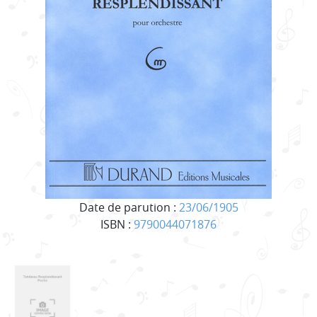
Date de parution :
23/06/1905
ISBN :
9790044071876