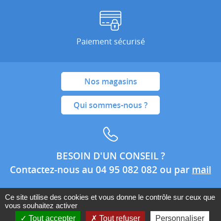
Paiement sécurisé
Nos magasins
Qui sommes-nous ?
BESOIN D'UN CONSEIL ?
Contactez-nous au 04 95 082 082 ou par
mail
Ce site utilise des cookies et vous donne le contrôle sur ceux que
vous souhaitez activer
Conditions générales de ventes
Mentions légales
Tout accepter
Tout refuser
Personnaliser