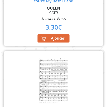
You’re My Best Friend
QUEEN
SATB
Shawnee Press
3,30
€
Ajouter