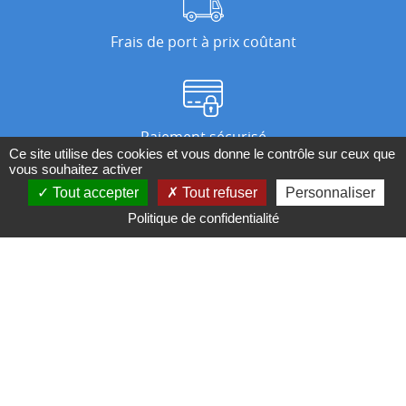
Frais de port à prix coûtant
Paiement sécurisé
Ce site utilise des cookies et vous donne le contrôle sur ceux que
vous souhaitez activer
Tout accepter
Tout refuser
Personnaliser
Nos magasins
Politique de confidentialité
Qui sommes-nous ?
BESOIN D'UN CONSEIL ?
Contactez-nous au 04 95 082 082 ou par
mail