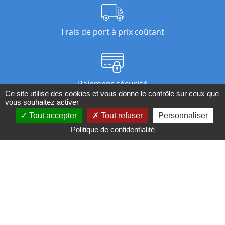
Frais de port à prix coûtant
Paiement sécurisé
Ce site utilise des cookies et vous donne le contrôle sur ceux que
vous souhaitez activer
Tout accepter
Tout refuser
Personnaliser
Nos magasins
Politique de confidentialité
Qui sommes-nous ?
BESOIN D'UN CONSEIL ?
Contactez-nous au 04 95 082 082 ou par
mail