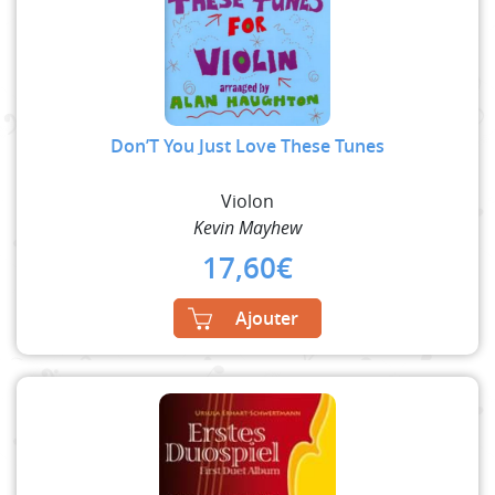
Don’T You Just Love These Tunes
Violon
Kevin Mayhew
17,60
€
Ajouter