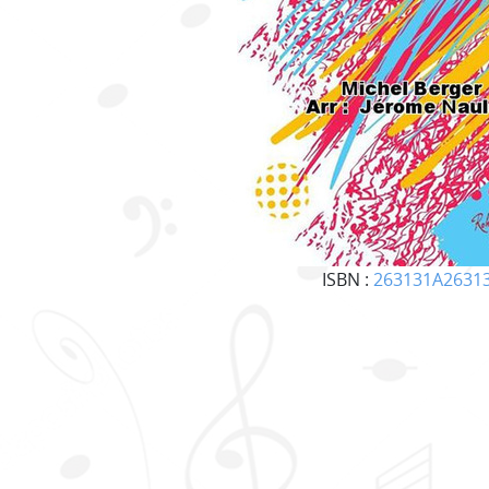
ISBN :
263131A2631