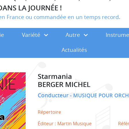
DANS LA JOURNÉE !
r en France ou commandée en un temps record.
ie
Variété
Autre
Instrum
Actualités
Starmania
BERGER MICHEL
Conducteur
MUSIQUE POUR ORCH
Répertoire
Éditeur :
Martin Musique
Réfé