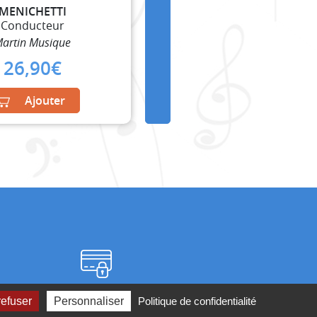
MENICHETTI
Conducteur
artin Musique
26,90
€
Ajouter
Paiement sécurisé
refuser
Personnaliser
Politique de confidentialité