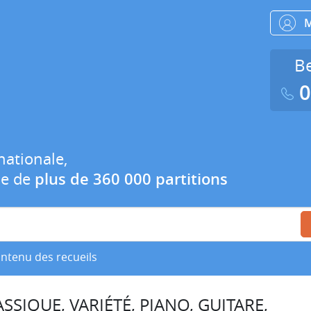
Be
0
nationale,
ue de
plus de 360 000 partitions
ontenu des recueils
SSIQUE, VARIÉTÉ, PIANO, GUITARE,