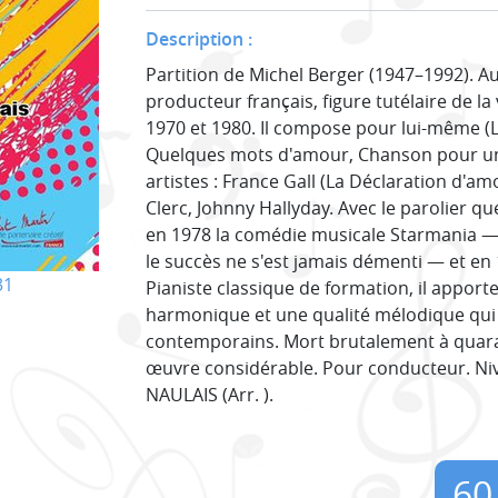
Description :
Partition de Michel Berger (1947–1992). Au
producteur français, figure tutélaire de la
1970 et 1980. Il compose pour lui-même (L
Quelques mots d'amour, Chanson pour un
artistes : France Gall (La Déclaration d'amour
Clerc, Johnny Hallyday. Avec le parolier q
en 1978 la comédie musicale Starmania —
le succès ne s'est jamais démenti — et en
31
Pianiste classique de formation, il apport
harmonique et une qualité mélodique qui 
contemporains. Mort brutalement à quaran
œuvre considérable. Pour conducteur. Niv
NAULAIS (Arr. ).
60