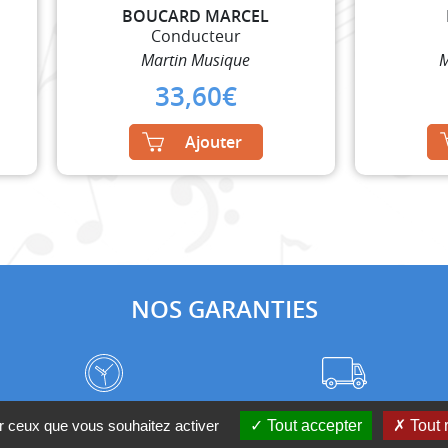
BOUCARD MARCEL
Conducteur
Martin Musique
M
33,60
€
Ajouter
NOS GARANTIES
Frais de port à prix coûtant
Meilleurs délais du web
ur ceux que vous souhaitez activer
Tout accepter
Tout 