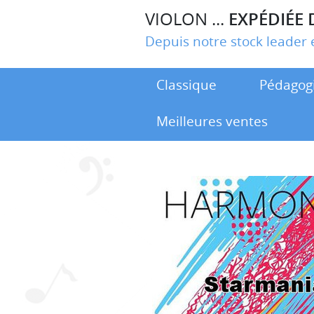
VIOLON ...
EXPÉDIÉE 
Depuis notre stock leade
Classique
Pédagog
Meilleures ventes