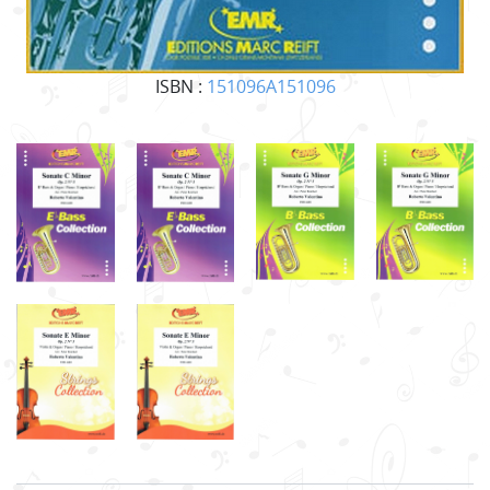
ISBN :
151096A151096