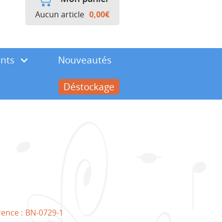
Aucun article
0,00
€
ents
Nouveautés
Déstockage
rence :
BN-0729-1