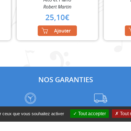
Robert Martin
25,10
€
Ajouter
NOS GARANTIES
Frais de port à prix coûtant
Meilleurs délais du web
ur ceux que vous souhaitez activer
Tout accepter
Tout 