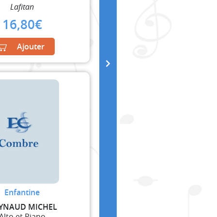
Lafitan
16,80
€
Ajouter
Enfantine
YNAUD MICHEL
Alto et Piano