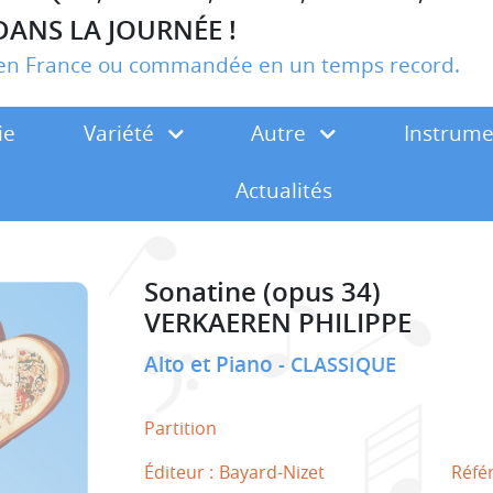
DANS LA JOURNÉE !
r en France ou commandée en un temps record.
ie
Variété
Autre
Instrum
Actualités
Sonatine (opus 34)
VERKAEREN PHILIPPE
Alto et Piano
CLASSIQUE
Partition
Éditeur :
Bayard-Nizet
Réfé