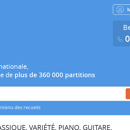
Be
0
nationale,
ue de
plus de 360 000 partitions
ontenu des recueils
SSIQUE, VARIÉTÉ, PIANO, GUITARE,