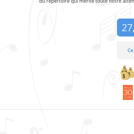
du répertoire qui mérite toute notre atten
27
Ce 