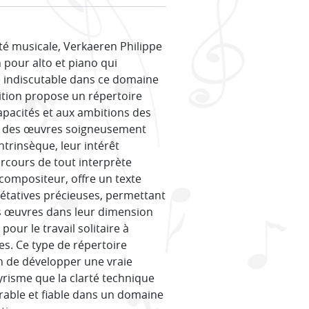
 musicale, Verkaeren Philippe
 pour alto et piano qui
 indiscutable dans ce domaine
tition propose un répertoire
capacités et aux ambitions des
le des œuvres soigneusement
ntrinsèque, leur intérêt
arcours de tout interprète
u compositeur, offre un texte
prétatives précieuses, permettant
es œuvres dans leur dimension
pour le travail solitaire à
es. Ce type de répertoire
on de développer une vraie
 lyrisme que la clarté technique
urable et fiable dans un domaine