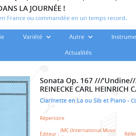
DANS LA JOURNÉE !
r en France ou commandée en un temps record.
ie
Variété
Autre
Instrum
Actualités
Sonata Op. 167 ///’Undine///
REINECKE CARL HEINRICH 
Clarinette en La ou Sib et Piano
C
Répertoire
IMC (International Music
Éditeur :
Réfé