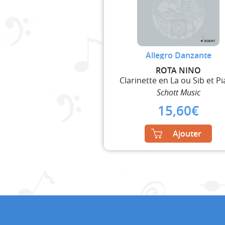
Allegro Danzante
ROTA NINO
Clarinette en La ou Sib et P
Schott Music
15,60
€
Ajouter