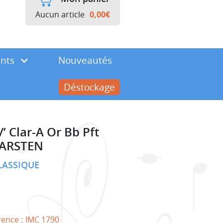
Aucun article
0,00
€
ents
Nouveautés
Déstockage
’ Clar-A Or Bb Pft
CARSTEN
LASSIQUE
rence :
IMC 1790