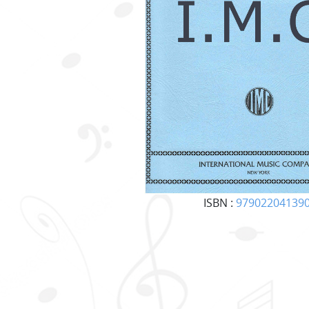
ISBN :
97902204139