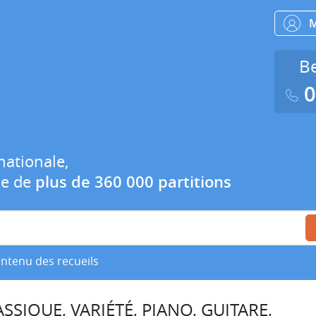
Be
0
nationale,
ue de
plus de 360 000 partitions
ontenu des recueils
SSIQUE, VARIÉTÉ, PIANO, GUITARE,