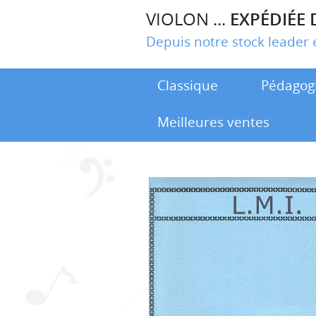
VIOLON ...
EXPÉDIÉE 
Depuis notre stock leade
Classique
Pédagog
Meilleures ventes