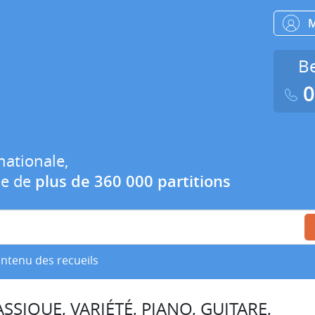
Be
0
nationale,
ue de
plus de 360 000 partitions
ontenu des recueils
SSIQUE, VARIÉTÉ, PIANO, GUITARE,