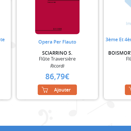
ûte
3ème Et 4è
Opera Per Flauto
SCIARRINO S.
Flûte Traversière
Fl
Ricordi
86,79
€
Ajouter