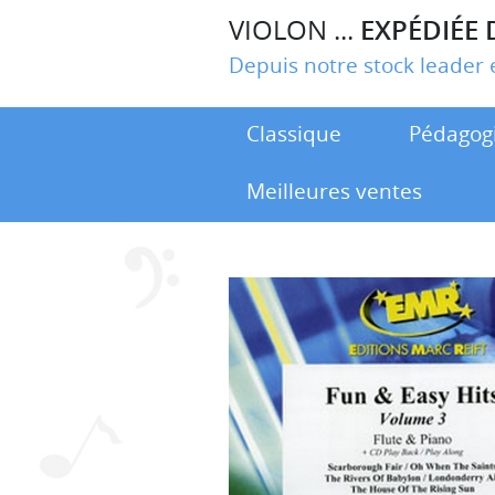
VIOLON ...
EXPÉDIÉE 
Depuis notre stock leade
Classique
Pédagog
Meilleures ventes