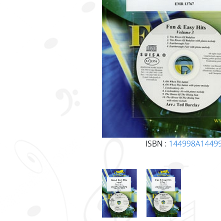
ISBN :
144998A1449