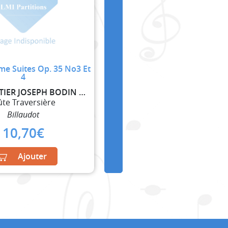
me Suites Op. 35 No3 Et
4
BOISMORTIER JOSEPH BODIN DE
ûte Traversière
Billaudot
10,70
€
Ajouter