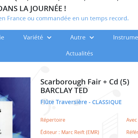
DANS LA JOURNÉE !
r en France ou commandée en un temps record.
ie
Variété
Autre
Instrum
Actualités
Scarborough Fair + Cd (5)
BARCLAY TED
Flûte Traversière
CLASSIQUE
Répertoire
Avec
Éditeur :
Marc Reift (EMR)
Réfé