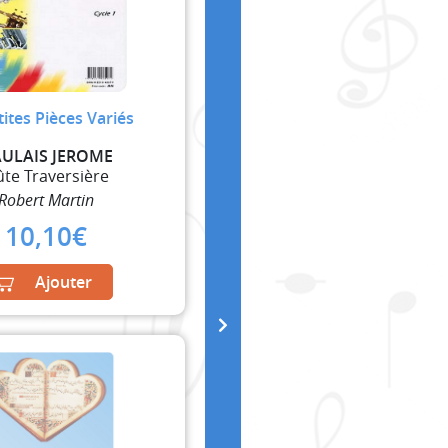
tites Pièces Variés
ULAIS JEROME
ûte Traversière
Robert Martin
10,10
€
Ajouter