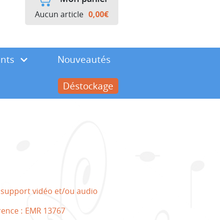
Aucun article
0,00
€
ents
Nouveautés
Déstockage
 support vidéo et/ou audio
rence :
EMR 13767