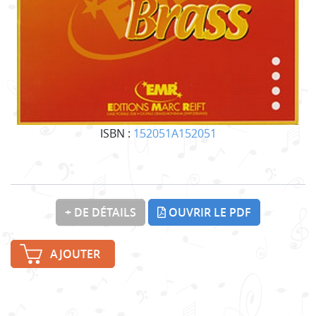
ISBN :
152051A152051
+ DE DÉTAILS
OUVRIR LE PDF
AJOUTER