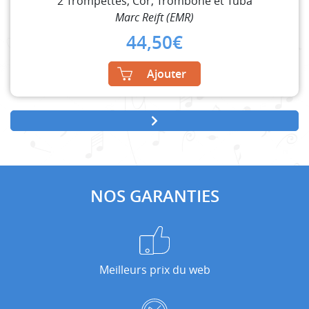
2 Trompettes, Cor, Trombone et Tuba
Marc Reift (EMR)
44,50
€
Ajouter
NOS GARANTIES
Meilleurs prix du web