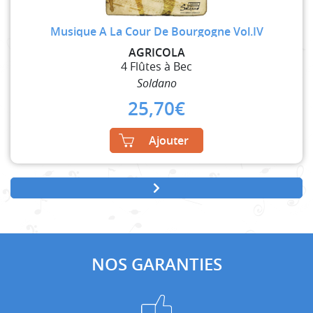
Musique A La Cour De Bourgogne Vol.IV
AGRICOLA
4 Flûtes à Bec
Soldano
25,70
€
Ajouter
NOS GARANTIES