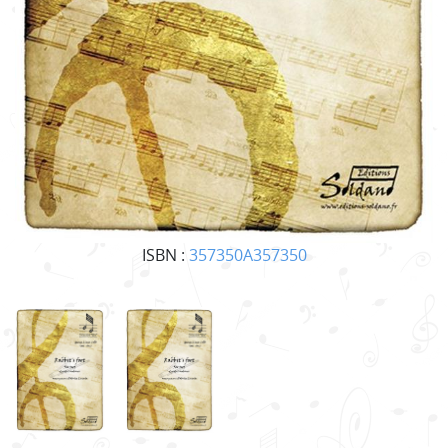
ISBN :
357350A357350