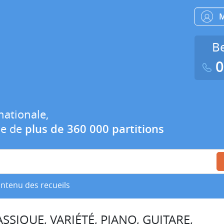
Be
0
nationale,
ue de
plus de 360 000 partitions
ontenu des recueils
SSIQUE, VARIÉTÉ, PIANO, GUITARE,