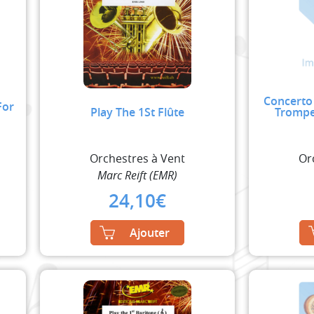
Concerto
For
Play The 1St Flûte
Trompe
Orchestres à Vent
Or
Marc Reift (EMR)
24,10
€
Ajouter