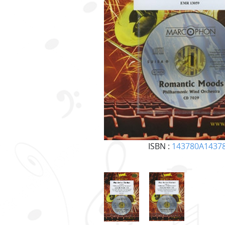
ISBN :
143780A1437