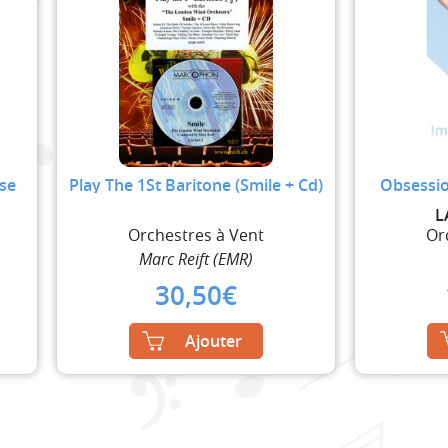
sse
Play The 1St Baritone (Smile + Cd)
Obsessio
L
Orchestres à Vent
Or
Marc Reift (EMR)
30,50
€
Ajouter