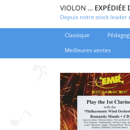
VIOLON ...
EXPÉDIÉE 
Depuis notre stock leade
Classique
Pédagog
Meilleures ventes