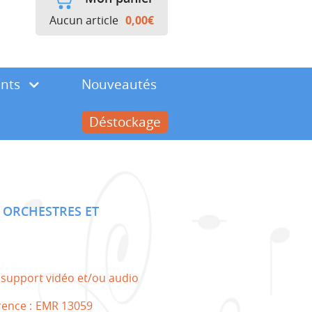
Aucun article
0,00
€
ents
Nouveautés
Déstockage
 ORCHESTRES ET
 support vidéo et/ou audio
rence :
EMR 13059