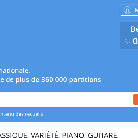
Be
0
nationale,
ue de
plus de 360 000 partitions
ontenu des recueils
SSIQUE, VARIÉTÉ, PIANO, GUITARE,