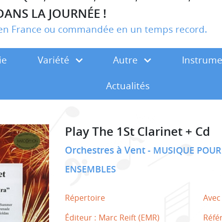
DANS LA JOURNÉE !
r en France ou commandée en un temps record.
ie
Variété
Autre
Instrum
Actualités
Play The 1St Clarinet + Cd
Orchestres à Vent
MUSIQUE POUR
ENSEMBLES
Répertoire
Avec
Éditeur :
Marc Reift (EMR)
Réfé