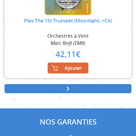
Play The 1St Trumpet (Moonlight..+Cd)
Orchestres à Vent
Marc Reift (EMR)
42,11
€
Ajouter
NOS GARANTIES