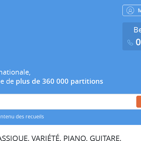
Be
0
nationale,
ue de
plus de 360 000 partitions
ontenu des recueils
SSIQUE, VARIÉTÉ, PIANO, GUITARE,