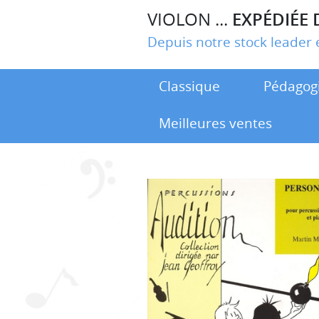
VIOLON ...
EXPÉDIÉE 
Depuis notre stock leade
Classique
Pédagog
Meilleures ventes