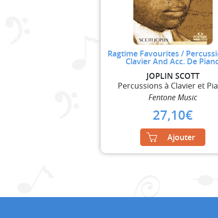
Ragtime Favourites / Percuss
Clavier And Acc. De Pian
JOPLIN SCOTT
Percussions à Clavier et Pi
Fentone Music
27,10
€
Ajouter