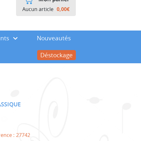
Aucun article
0,00
€
ents
Nouveautés
Déstockage
ASSIQUE
rence :
27742