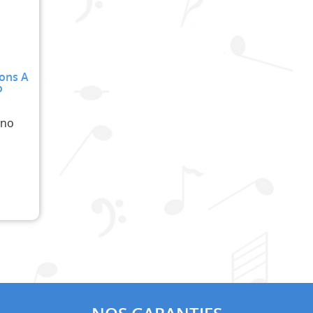
ions A
o
ano