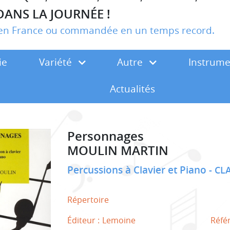
DANS LA JOURNÉE !
r en France ou commandée en un temps record.
ie
Variété
Autre
Instrum
Actualités
Personnages
MOULIN MARTIN
Percussions à Clavier et Piano
CL
Répertoire
Éditeur :
Lemoine
Réfé