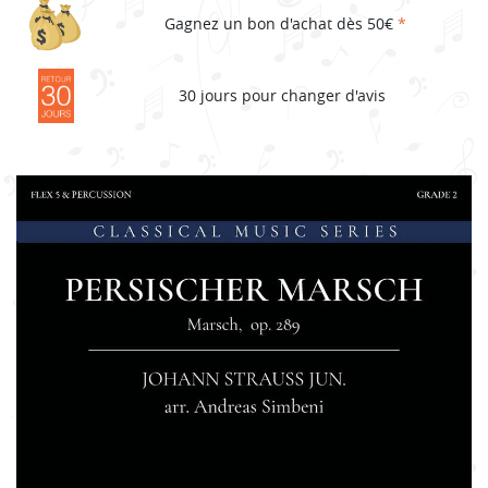
Gagnez un bon d'achat dès 50€
*
30 jours pour changer d'avis