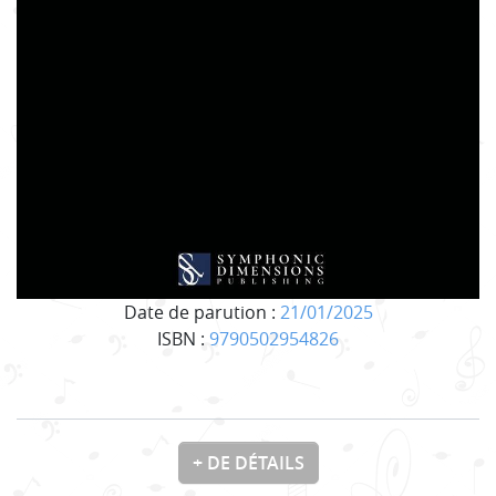
Date de parution :
21/01/2025
ISBN :
9790502954826
+ DE DÉTAILS