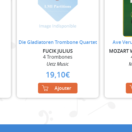
Die Gladiatoren Trombone Quartet
Ave Veru
FUCIK JULIUS
4 Trombones
Uetz Music
M
19,10
€
Ajouter