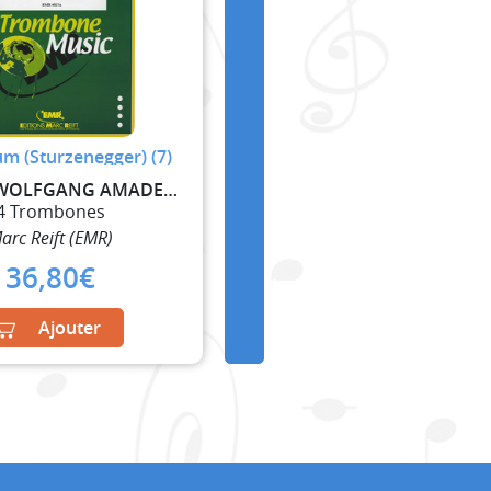
m (Sturzenegger) (7)
MOZART WOLFGANG AMADEUS
4 Trombones
arc Reift (EMR)
36,80
€
Ajouter