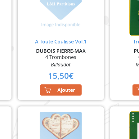
A Toute Coulisse Vol.1
Tr
DUBOIS PIERRE-MAX
P
4 Trombones
Billaudot
M
15,50
€
Ajouter