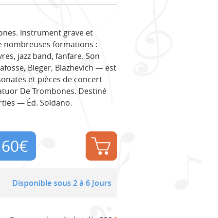
ones. Instrument grave et
de nombreuses formations :
es, jazz band, fanfare. Son
fosse, Bleger, Blazhevich — est
sonates et pièces de concert
uatuor De Trombones. Destiné
rties — Éd. Soldano.
,60
€
Disponible sous 2 à 6 Jours