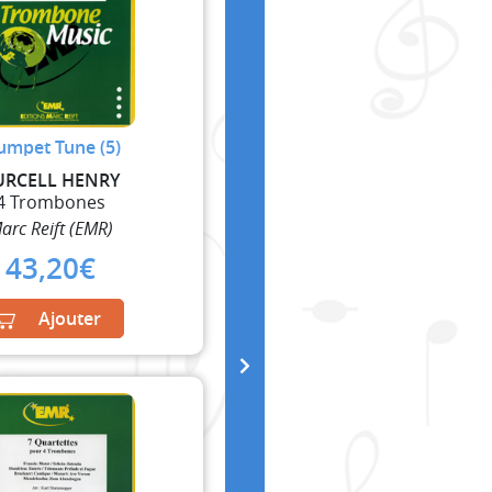
umpet Tune (5)
URCELL HENRY
4 Trombones
arc Reift (EMR)
43,20
€
Ajouter