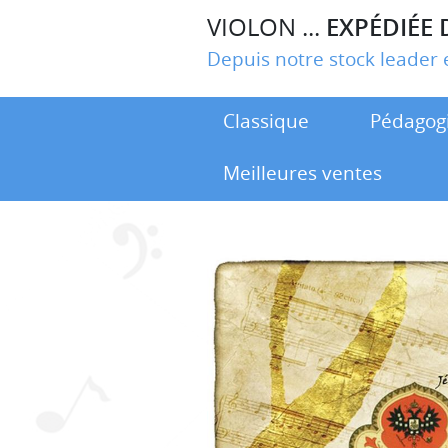
VIOLON ...
EXPÉDIÉE 
Depuis notre stock leade
Classique
Pédagog
Meilleures ventes