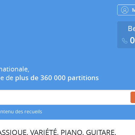
Be
0
nationale,
ue de
plus de 360 000 partitions
ontenu des recueils
SSIQUE, VARIÉTÉ, PIANO, GUITARE,