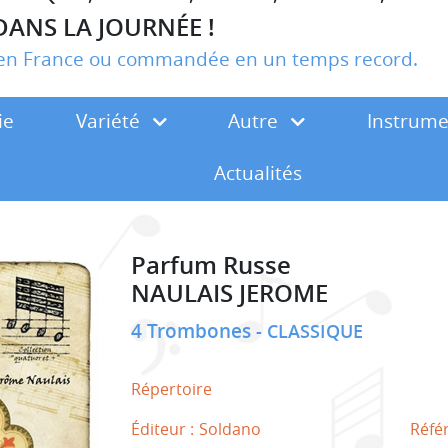
DANS LA JOURNÉE !
r en France ou commandée en un temps record.
ie
Variété
Autre
Instrum
Actualités
Parfum Russe
NAULAIS JEROME
4 Trombones
CLASSIQUE
Répertoire
Éditeur :
Soldano
Réfé