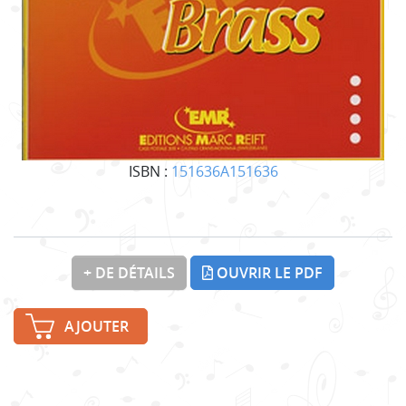
ISBN :
151636A151636
+ DE DÉTAILS
OUVRIR LE PDF
AJOUTER