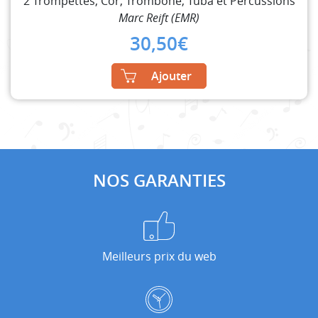
2 Trompettes, Cor, Trombone, Tuba et Percussions
Marc Reift (EMR)
30,50
€
Ajouter
NOS GARANTIES
Meilleurs prix du web