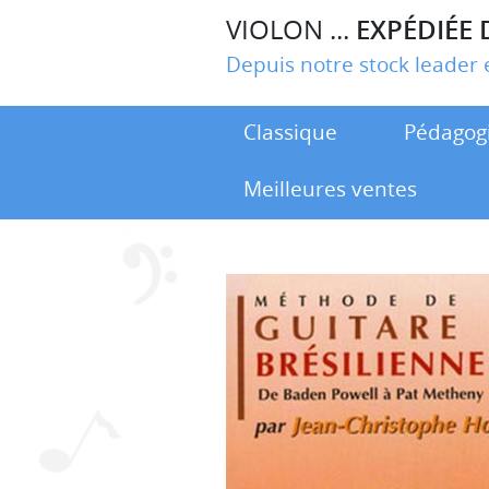
VIOLON ...
EXPÉDIÉE 
Depuis notre stock leade
Classique
Pédagog
Meilleures ventes