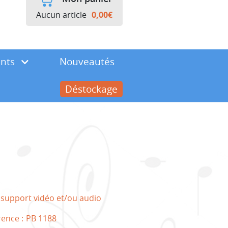
Aucun article
0,00
€
ents
Nouveautés
Déstockage
E
 support vidéo et/ou audio
rence :
PB 1188