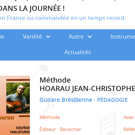
DANS LA JOURNÉE !
r en France ou commandée en un temps record.
ie
Variété
Autre
Instrum
Actualités
Méthode
HOARAU JEAN-CHRISTOPH
Guitare Brésilienne
PÉDAGOGIE
Méthode
Avec
Éditeur :
Beuscher
Réfé