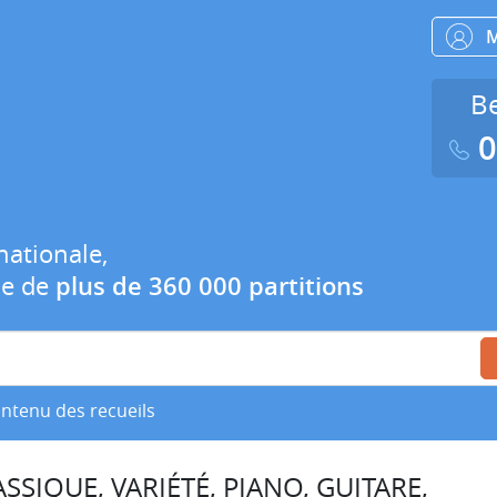
Be
0
nationale,
ue de
plus de 360 000 partitions
ontenu des recueils
SSIQUE, VARIÉTÉ, PIANO, GUITARE,