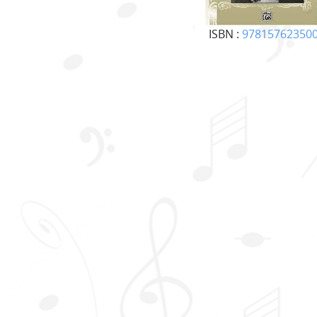
ISBN :
97815762350