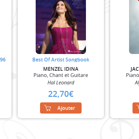
 96
Best Of Artist Songbook
MENZEL IDINA
JA
Piano, Chant et Guitare
Piano
Hal Leonard
A
22,70
€
Ajouter