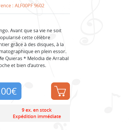
rence :
ALF00PF 9602
go. Avant que sa vie ne soit
popularisé cette célèbre
ier grâce à des disques, à la
inématographique en plein essor.
Me Quieras * Melodia de Arrabal
che et bien d’autres.
,00
€
9 ex. en stock
Expédition immédiate