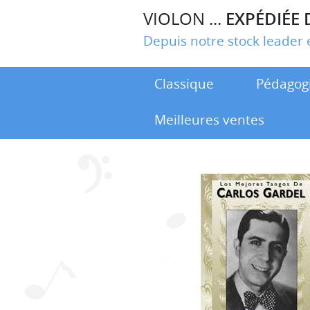
VIOLON ...
EXPÉDIÉE 
Depuis notre stock leade
Classique
Pédagog
Meilleures ventes