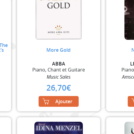
 The
’s
More Gold
N
ABBA
L
Piano, Chant et Guitare
Piano
Music Sales
Amsco
26,70
€
Ajouter