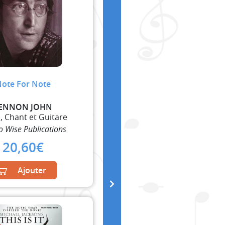
ote For Note
ENNON JOHN
, Chant et Guitare
 Wise Publications
20,60
€
Ajouter