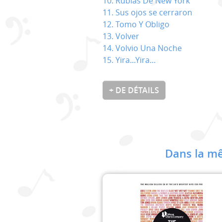
10. Rubias De New York
11. Sus ojos se cerraron
12. Tomo Y Obligo
13. Volver
14. Volvio Una Noche
15. Yira...Yira...
+ DE DÉTAILS
Dans la mê