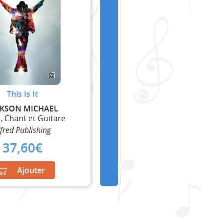
This Is It
CKSON MICHAEL
, Chant et Guitare
lfred Publishing
37,60
€
Ajouter