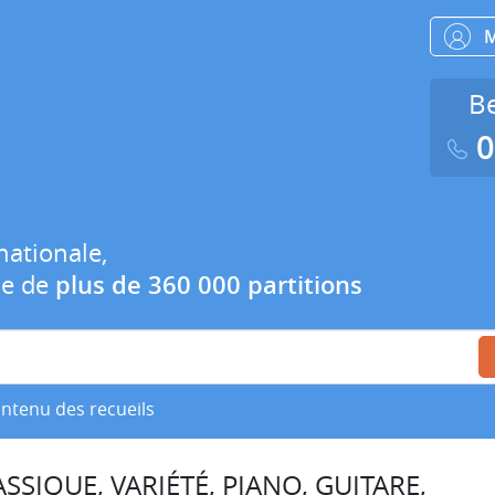
Be
0
nationale,
ue de
plus de 360 000 partitions
ontenu des recueils
SSIQUE, VARIÉTÉ, PIANO, GUITARE,