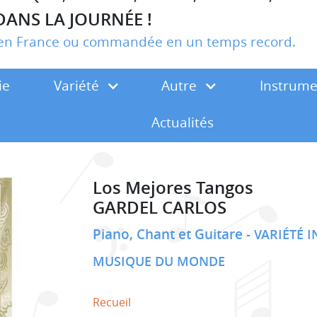
DANS LA JOURNÉE !
r en France ou commandée en un temps record.
ie
Variété
Autre
Instrum
Actualités
Los Mejores Tangos
GARDEL CARLOS
Piano, Chant et Guitare
VARIÉTÉ 
MUSIQUE DU MONDE
Recueil