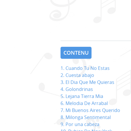
CONTENU
1. Cuando Tu No Estas
2. Cuesta abajo
3. El Dia Que Me Quieras
4. Golondrinas
5. Lejana Tierra Mia
6. Melodia De Arrabal
7. Mi Buenos Aires Querido
8. Milonga Sentimental
9. Por una cabeza