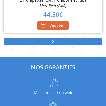
2 Trompettes, Cor, Trombone et Tuba
Marc Reift (EMR)
44,50
€
Ajouter
NOS GARANTIES
Meilleurs prix du web