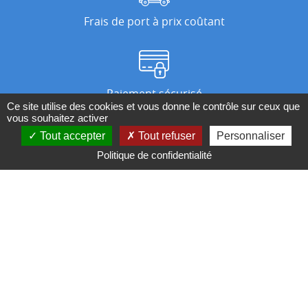
Frais de port à prix coûtant
Paiement sécurisé
Ce site utilise des cookies et vous donne le contrôle sur ceux que
vous souhaitez activer
Tout accepter
Tout refuser
Personnaliser
Nos magasins
Politique de confidentialité
Qui sommes-nous ?
BESOIN D'UN CONSEIL ?
Contactez-nous au 04 95 082 082 ou par
mail