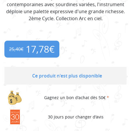
contemporaines avec sourdines variées, l'instrument
déploie une palette expressive d'une grande richesse.
2ème Cycle. Collection Arc en ciel.
17,78
€
25,40
€
Original
Current
price
price
Ce produit n'est plus disponible
was:
is:
25,40€.
17,78€.
Gagnez un bon d'achat dès 50€
*
30 jours pour changer d'avis