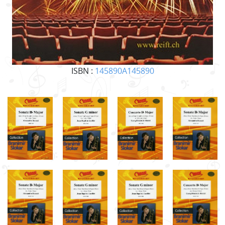
ISBN :
145890A145890