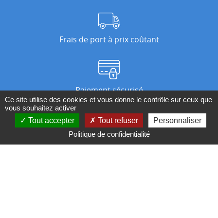
Frais de port à prix coûtant
Paiement sécurisé
Ce site utilise des cookies et vous donne le contrôle sur ceux que
vous souhaitez activer
Tout accepter
Tout refuser
Personnaliser
Nos magasins
Politique de confidentialité
Qui sommes-nous ?
BESOIN D'UN CONSEIL ?
Contactez-nous au 04 95 082 082 ou par
mail