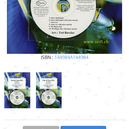
ISBN :
144984A144984