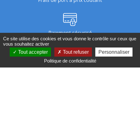
Frais de port à prix coûtant
Paiement sécurisé
Ce site utilise des cookies et vous donne le contrôle sur ceux que
vous souhaitez activer
Tout accepter
Tout refuser
Personnaliser
Nos magasins
Politique de confidentialité
Qui sommes-nous ?
BESOIN D'UN CONSEIL ?
Contactez-nous au 04 95 082 082 ou par
mail