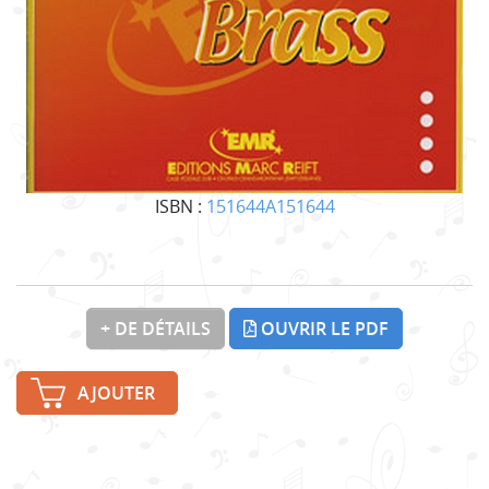
ISBN :
151644A151644
+ DE DÉTAILS
OUVRIR LE PDF
AJOUTER