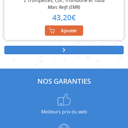
2 Trompettes, Cor, Trombone et Tuba
Marc Reift (EMR)
43,20
€
Ajouter
NOS GARANTIES
Meilleurs prix du web