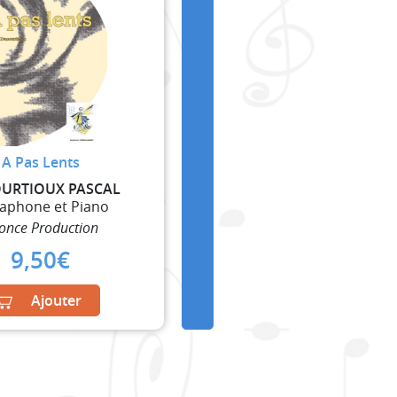
A Pas Lents
URTIOUX PASCAL
raphone et Piano
fonce Production
9,50
€
Ajouter