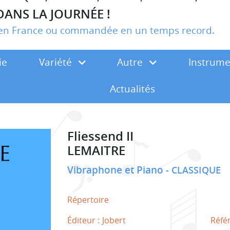
DANS LA JOURNÉE !
r en France ou commandée en un temps record.
ie
Variété
Autre
Instrum
Actualités
Fliessend II
LEMAITRE
Vibraphone et Piano
CLASSIQUE
Répertoire
Éditeur :
Jobert
Réfé