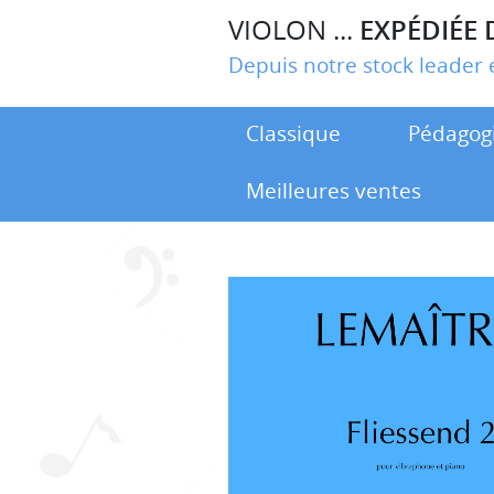
VIOLON ...
EXPÉDIÉE 
Depuis notre stock leade
Classique
Pédagog
Meilleures ventes