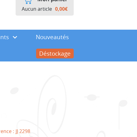
Aucun article
0,00
€
ents
Nouveautés
Déstockage
rence :
JJ 2298