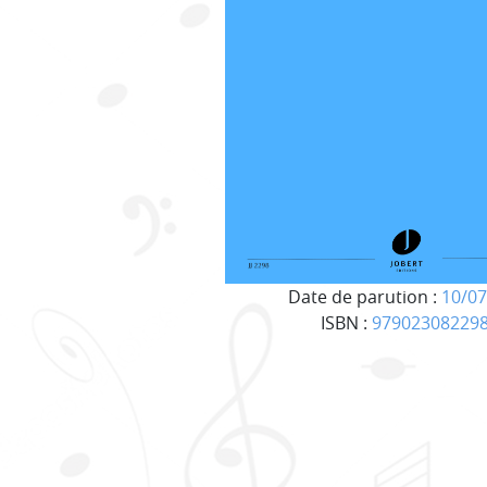
Date de parution :
10/07
ISBN :
97902308229