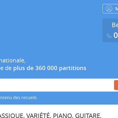
Be
0
nationale,
ue de
plus de 360 000 partitions
ontenu des recueils
SSIQUE, VARIÉTÉ, PIANO, GUITARE,