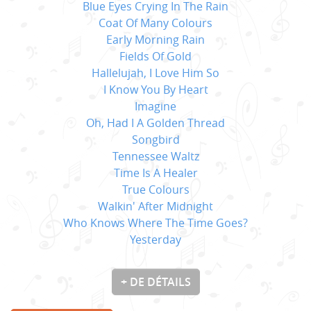
Blue Eyes Crying In The Rain
Coat Of Many Colours
Early Morning Rain
Fields Of Gold
Hallelujah, I Love Him So
I Know You By Heart
Imagine
Oh, Had I A Golden Thread
Songbird
Tennessee Waltz
Time Is A Healer
True Colours
Walkin' After Midnight
Who Knows Where The Time Goes?
Yesterday
+ DE DÉTAILS