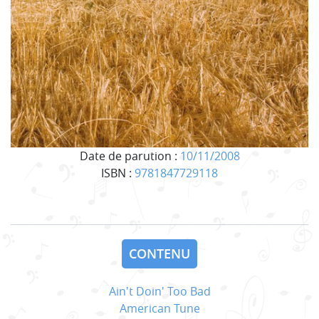
Date de parution :
10/11/2008
ISBN :
9781847729118
CONTENU
Ain't Doin' Too Bad
American Tune