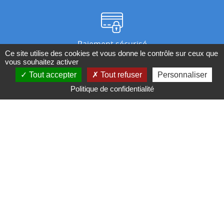
Paiement sécurisé
Ce site utilise des cookies et vous donne le contrôle sur ceux que
vous souhaitez activer
Tout accepter
Tout refuser
Personnaliser
Nos magasins
Politique de confidentialité
Qui sommes-nous ?
BESOIN D'UN CONSEIL ?
Contactez-nous au 04 95 082 082 ou par
mail
Conditions générales de ventes
Mentions légales