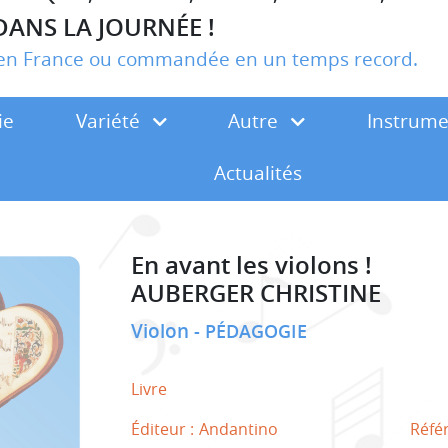
DANS LA JOURNÉE !
r en France ou commandée en un temps record.
ie
Variété
Autre
Instrum
Actualités
En avant les violons !
AUBERGER CHRISTINE
Violon
PÉDAGOGIE
Livre
Éditeur :
Andantino
Réfé