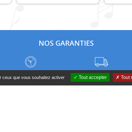
NOS GARANTIES
Frais de port à prix coûtant
Meilleurs délais du web
ur ceux que vous souhaitez activer
Tout accepter
Tout 
Nos magasins
Qui sommes-nous ?
 D'UN CONSEIL ?
Contactez-nous au 04 95 082 08