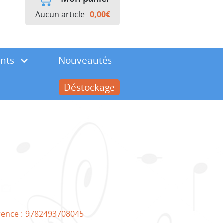
Aucun article
0,00
€
ents
Nouveautés
Déstockage
rence :
9782493708045