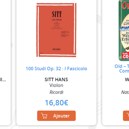
Old – 
100 Studi Op. 32 : I Fascicolo
Com
DABCZYNSKI ANDREW H. / PHILLIPS BOB
SITT HANS
W
Violon
Ricordi
Nat
16,80
€
Ajouter