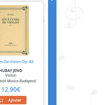
es De Violon Op. 63
HUBAY JENO
Violon
tion Musica Budapest)
12,90
€
Ajouter