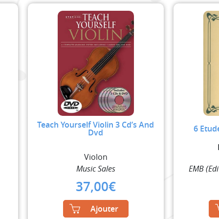
Teach Yourself Violin 3 Cd’s And
6 Etud
Dvd
Violon
Music Sales
EMB (Edi
37,00
€
Ajouter