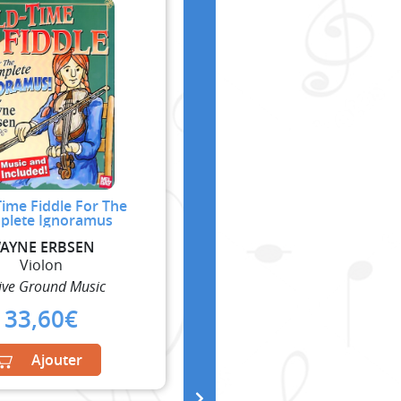
Time Fiddle For The
plete Ignoramus
AYNE ERBSEN
Violon
ive Ground Music
33,60
€
Ajouter