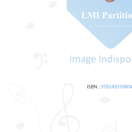
ISBN :
97824937080