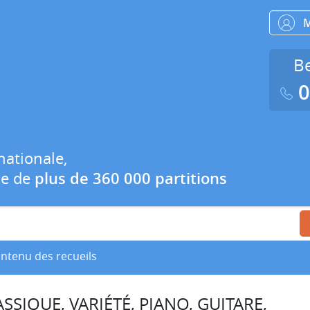
Be
0
nationale,
ue de
plus de 360 000 partitions
ontenu des recueils
SSIQUE, VARIÉTÉ, PIANO, GUITARE,