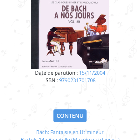
Date de parution :
15/11/2004
ISBN :
9790231701708
CONTENU
Bach: Fantaisie en Ut mineur
Bartok: 14e Bagatelle (Ma mie qui danse...)