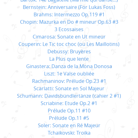
Bernstein: Anniversaire (For Lukas Foss)
Brahms: Intermezzo Op.119 #1
Chopin: Mazurka en Do # mineur Op.63 #3
3 Ecossaises
Cimarosa: Sonate en Ut mineur
Couperin: Le Tic toc choc (ou Les Maillotins)
Debussy: Bruyères
La Plus que lente
Ginastera: Danza de la Mona Donosa
Liszt: 1e Valse oubliée
Rachmaninov: Prélude Op.23 #1
Scarlatti: Sonate en Sol Majeur
Schumann: Davidsbündlertänze (cahier 2 #1)
Scriabine: Etude Op.2 #1
Prélude Op.11 #10
Prélude Op.11 #5
Soler: Sonate en Ré Majeur
Tchaïkovski: Troïka