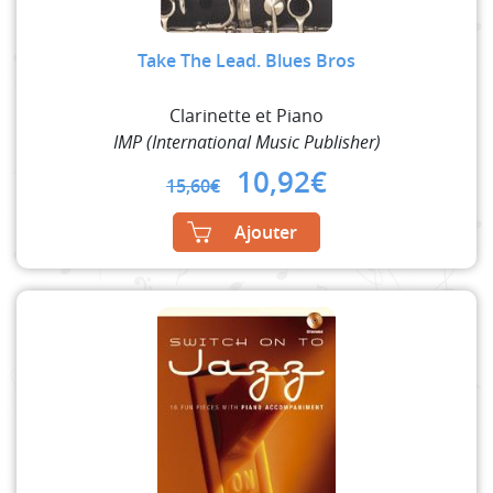
Take The Lead. Blues Bros
Clarinette et Piano
IMP (International Music Publisher)
Original
Current
10,92
€
15,60
€
price
price
was:
is:
Ajouter
15,60€.
10,92€.