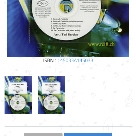
ISBN :
145033A145033