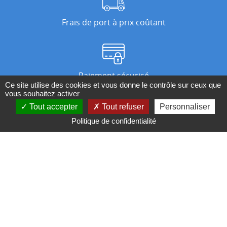
Frais de port à prix coûtant
Paiement sécurisé
Ce site utilise des cookies et vous donne le contrôle sur ceux que
vous souhaitez activer
Tout accepter
Tout refuser
Personnaliser
Nos magasins
Politique de confidentialité
Qui sommes-nous ?
BESOIN D'UN CONSEIL ?
Contactez-nous au 04 95 082 082 ou par
mail