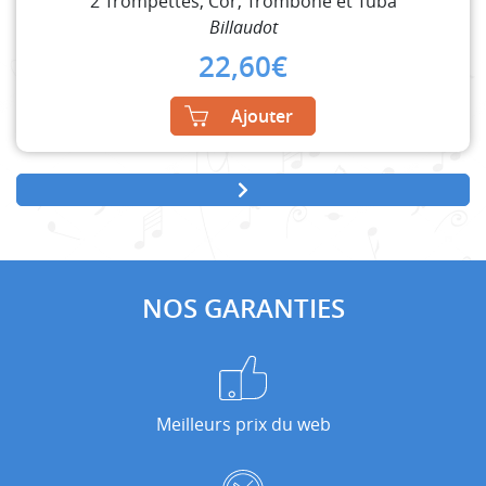
2 Trompettes, Cor, Trombone et Tuba
Billaudot
22,60
€
Ajouter
NOS GARANTIES
Meilleurs prix du web