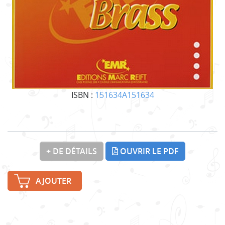
ISBN :
151634A151634
+ DE DÉTAILS
OUVRIR LE PDF
AJOUTER