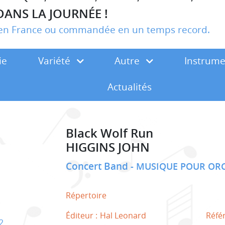
DANS LA JOURNÉE !
r en France ou commandée en un temps record.
ie
Variété
Autre
Instrum
Actualités
Black Wolf Run
HIGGINS JOHN
Concert Band
MUSIQUE POUR ORC
Répertoire
Éditeur :
Hal Leonard
Réfé
2