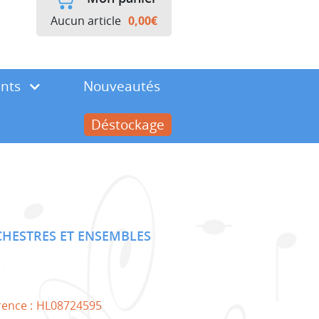
Aucun article
0,00
€
ents
Nouveautés
Déstockage
HESTRES ET ENSEMBLES
rence :
HL08724595