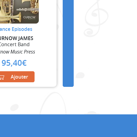
ance Episodes
URNOW JAMES
Concert Band
now Music Press
95,40
€
Ajouter