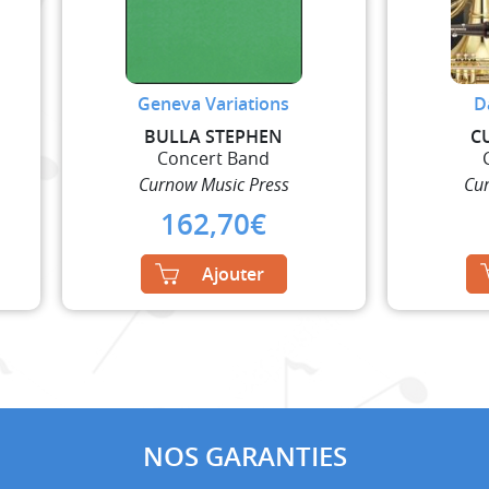
Geneva Variations
D
BULLA STEPHEN
C
Concert Band
Curnow Music Press
Cur
162,70
€
Ajouter
NOS GARANTIES