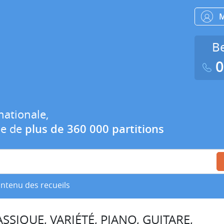
Be
0
nationale,
ue de
plus de 360 000 partitions
ontenu des recueils
SSIQUE, VARIÉTÉ, PIANO, GUITARE,