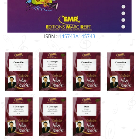
ISBN :
145743A145743