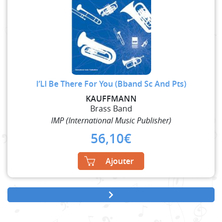
I’Ll Be There For You (Bband Sc And Pts)
KAUFFMANN
Brass Band
IMP (International Music Publisher)
56,10
€
Ajouter